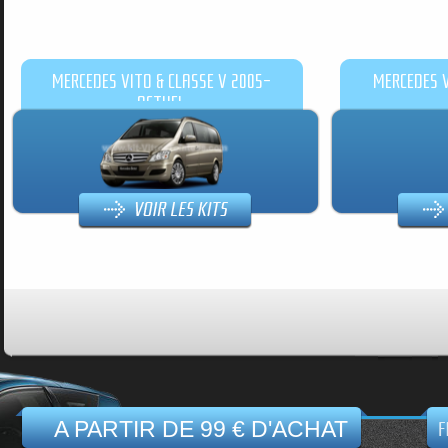
MERCEDES VITO & CLASSE V 2005-
MERCEDES V
ACTUEL
A PARTIR DE 99 € D'ACHAT