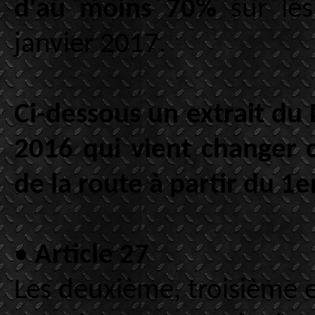
d'au moins 70%
sur les
janvier 2017.
Ci-dessous un extrait du 
2016 qui vient changer c
de la route à partir du 1e
•
Article 27
Les deuxième, troisième e